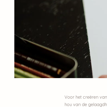
​Voor het creëren va
hou van de gelaagdh