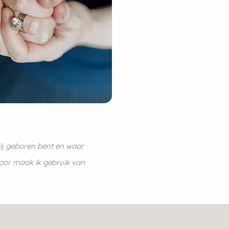
jij geboren bent en waar
rvoor maak ik gebruik van