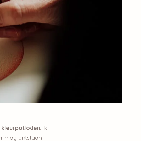
n
kleurpotloden
. Ik
er mag ontstaan.